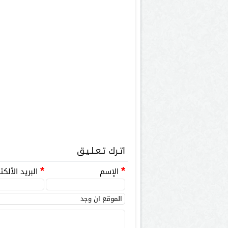
اتـرك تـعـلـيـق
*
الإسم
*
البريد الألكت