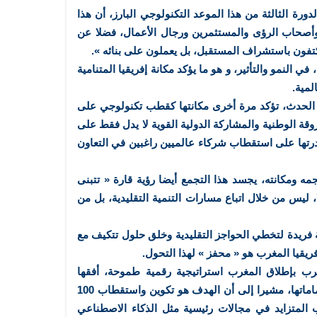
دورة الثالثة من هذا الموعد التكنولوجي البارز، أن هذا
وأصحاب الرؤى والمستثمرين ورجال الأعمال، فضلا عن
كتفون باستشراف المستقبل، بل يعملون على بنائه ».
ي النمو والتأثير، و هو ما يؤكد مكانة إفريقيا المتنامية
لمية.
الحدث، تؤكد مرة أخرى مكانتها كقطب تكنولوجي على
وقة الوطنية والمشاركة الدولية القوية لا يدل فقط على
 قدرتها على استقطاب شركاء عالميين راغبين في التعاون
مه ومكانته، يجسد هذا التجمع أيضا رؤية قارة « تتبنى
ا، ليس من خلال اتباع مسارات التنمية التقليدية، بل من
 فريدة لتخطي الحواجز التقليدية وخلق حلول تتكيف مع
يقيا المغرب هو « محفز » لهذا التحول.
غرب بإطلاق المغرب استراتيجية رقمية طموحة، أفقها
2030، تضع تنمية المواهب في صلب اهتماماتها، مشيرا إلى أن الهدف هو تكوين واستقطاب 100
لمتزايد في مجالات رئيسية مثل الذكاء الاصطناعي