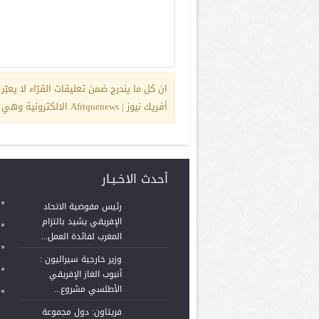
أفريك نيوز | Afriquenews الالكترونية وهي تلزم بمضمونها كاتبها حصرياً.
أحدث الاخـبـار
رئيس مفوضية الاتحاد
الإفريقي يشيد بالتزام
المغرب لفائدة العمل...
وزير خارجية سيراليون :
أنبوب الغاز الإفريقي
الأطلسي مشروع...
فريتاون: دول مجموعة