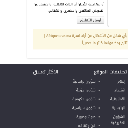
أو مهاجمة الأديان أو الذات الالهية. والابتعاد عن
التحريض الطائفي والعنصري والشتائم.
ان كل ما يندرج ضمن تعليقات القرّاء لا يعبّر بأي شكل من الأشكال عن آراء اسرة Afriquenews.ma |
تصنيفات الموقع
الاكثر تعليق
إعلام
شؤون برلمانية
اقتصاد
شؤون حزبية
الأمازيغية
شؤون حكومية
الرئيسية
شؤون سياسية
الشؤون
صوت وصورة
الافريقية
فن وثقافة