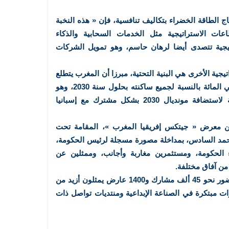
اج الطاقة الخضراء بتكاليف تنافسية، فإن « هذه النخبة
ات الاستراتيجية مثل الخدمات السحابية والذكاء
يجية تتصدى أيضا لرهان حاسم، وهو تمويل الشركات
تيجية الأخرى هي البنية التحتية، مبرزا أن المغرب يتطلع
إلى ضمان تغطية الجيل الخامس لـ70 في المائة بالنسبة لجميع ساكنته بحلول سنة 2030، وهو
إنجاز هام في وقت تستعد فيه المملكة لاستضافة مونديال 2030 بشكل مشترك مع إسبانيا
 من معرض « جيتكس إفريقيا المغرب »، المقامة تحت
محمد السادس، بمداخلة مصورة مسجلة لرئيس الحكومة،
لحكومة، ومستثمرين مغاربة وأجانب، وممثلين عن
 آفاق مختلفة.
وستتميز دورة هذه السنة، التي تعرف حضور نحو 45 ألف مشارك و1400 عارض يمثلون أزيد من
ادرات مبتكرة في الصناعة الإبداعية ومنتديات تواصل ذات