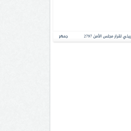
جمهورية إفريقيا الوسطى تجدد التأكيد على موقفها الثاب