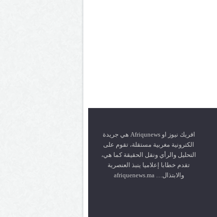
افريك نيوز او Afriqunews هي جريدة
الكترونية مغربية مستقلة، تقوم على
التحليل والرأي ونقل الحقيقة كما هي،
تقدم خطابا إعلاميا ينبذ العنصرية
والابتذال… afriquenews.ma