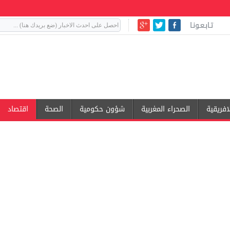
تـابـعـونـا
افريقية
الصحراء المغربية
شؤون حكومية
الصحة
اقتصاد