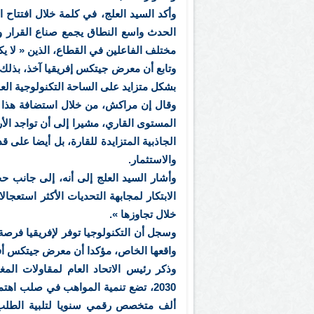
وأكد السيد العلج، في كلمة خلال افتتاح ال
الحدث واسع النطاق يجمع صناع القرار 
مختلف الفاعلين في القطاع، الذين « لا ي
وتابع أن معرض جيتكس إفريقيا آخذ، بذلك، ف
بشكل متزايد على الساحة التكنولوجية العا
وقال إن مراكش، من خلال استضافة هذا 
المستوى القاري، مشيرا إلى أن تواجد الأر
الجاذبية المتزايدة للقارة، بل أيضا على
والاستثمار.
وأشار السيد العلج إلى أنه، إلى جانب حج
الابتكار لمجابهة التحديات الأكثر استعجال
خلال تجاوزها ».
وسجل أن التكنولوجيا توفر لإفريقيا فرصة
واقعها الخاص، مؤكدا أن معرض جيتكس أفر
وذكر رئيس الاتحاد العام لمقاولات الم
ألف متخصص رقمي سنويا لتلبية الطلب ا