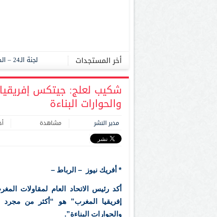
أخر المستجدات
لجنة الـ24 – الصحراء.. بوروندي تجدد دعمها للمخطط المغربي للحكم الذاتي، وتشيد بالاعتماد التاريخي لقرار مجلس الأمن 2797
شكيب لعلج: جيتكس إفريقيا ا
والحوارات البناءة
مدير النشر
مشاهدة
أخر 
* أفريك نيوز – الرباط –
أكد رئيس الاتحاد العام لمقاولات المغ
إفريقيا المغرب” هو “أكثر من مجرد م
والحوارات البناءة”.