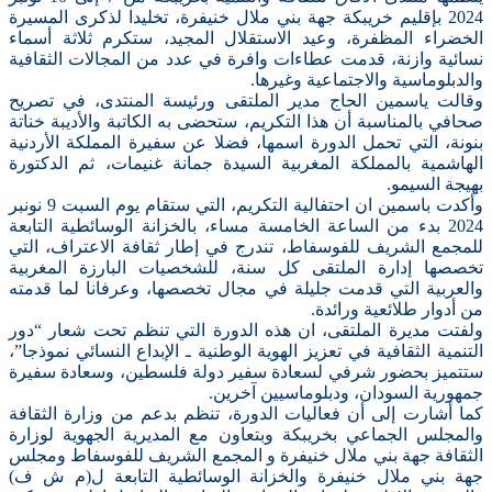
2024 بإقليم خريبكة جهة بني ملال خنيفرة، تخليدا لذكرى المسيرة
الخضراء المظفرة، وعيد الاستقلال المجيد، ستكرم ثلاثة أسماء
نسائية وازنة، قدمت عطاءات وافرة في عدد من المجالات الثقافية
والدبلوماسية والاجتماعية وغيرها.
وقالت ياسمين الحاج مدير الملتقى ورئيسة المنتدى، في تصريح
صحافي بالمناسبة أن هذا التكريم، ستحضى به الكاتبة والأديبة خناتة
بنونة، التي تحمل الدورة اسمها، فضلا عن سفيرة المملكة الأردنية
الهاشمية بالمملكة المغربية السيدة جمانة غنيمات، ثم الدكتورة
بهيجة السيمو.
وأكدت باسمين ان احتفالية التكريم، التي ستقام يوم السبت 9 نونبر
2024 بدء من الساعة الخامسة مساء، بالخزانة الوسائطية التابعة
للمجمع الشريف للفوسفاط، تندرج في إطار ثقافة الاعتراف، التي
تخصصها إدارة الملتقى كل سنة، للشخصيات البارزة المغربية
والعربية التي قدمت جليلة في مجال تخصصها، وعرفانا لما قدمته
من أدوار طلائعية ورائدة.
ولفتت مديرة الملتقى، ان هذه الدورة التي تنظم تحت شعار “دور
التنمية الثقافية في تعزيز الهوية الوطنية ـ الإبداع النسائي نموذجا”،
ستتميز بحضور شرفي لسعادة سفير دولة فلسطين، وسعادة سفيرة
جمهورية السودان، ودبلوماسيين آخرين.
كما أشارت إلى أن فعاليات الدورة، تنظم بدعم من وزارة الثقافة
والمجلس الجماعي بخريبكة وبتعاون مع المديرية الجهوية لوزارة
الثقافة جهة بني ملال خنيفرة و المجمع الشريف للفوسفاط ومجلس
جهة بني ملال خنيفرة والخزانة الوسائطية التابعة ل(م ش ف)