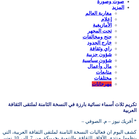
صوت وصورة
المزيد
مغاربة العالم
إعلام
الأمازيغية
تحت المجهر
جنح ومخالفات
خارج الحدود
راي وثقافة
شؤون حزبية
شؤون سياسية
مال وأعمال
متابعات
مختلفات
مهرجانات
تكريم ثلاث أسماء نسائية بارزة في النسخة الثامنة لملتقى الثقافة
العربية
* أفريك نيوز – م. الصوفي –
كشف اليوم ان فعاليات النسخة الثامنة لملتقى الثقافة العربية، التي
ينظمها منتدى الآفاق للثقافة والتنمية بخريبكة من 7 إلى 10 نونبر