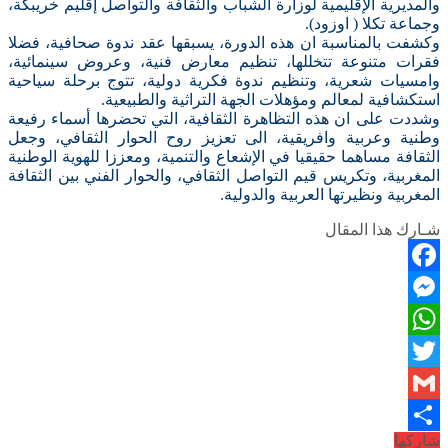
والمديرية الإقليمية لوزارة الشباب والثقافة والتواصل إقليم خريبكة،
وجماعة تكلا ( اوزود).
وكشفت بالمناسبة ان هذه الدورة، يسبقها عقد ندوة صحافية، فضلا
فقرات متنوعة تتخللها، تنظيم معارض فنية، وعروض سينمائية،
وامسيات شعرية، وتنظيم ندوة فكرية دولية، تتوج برحلة سياحية
استكشافية لمعالم ومؤهلات الجهة التراثية والطبيعية.
وشددت على ان هذه التظاهرة الثقافية، التي تحضرها أسماء رفيعة
وطنية وعربية وافريقية، الى تعزيز روح الحوار الثقافي، وجعل
الثقافة مساهما حقيقيا في الإشعاع والتنمية، ومعززا للهوية الوطنية
المغربية، وتكريس قيم التواصل الثقافي، والحوار الفني بين الثقافة
المغربية ونظيرتها العربية والدولية.
شـارك هذا المقال
Facebook
Messenger
WhatsApp
Twitter
Gmail
شاركها
نشر